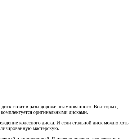
 диск стоит в разы дороже штампованного. Во-вторых,
, комплектуется оригинальными дисками.
реждение колесного диска. И если стальной диск можно хоть
ализированную мастерскую.
ложный и кропотливый. В первую очередь, это связано с