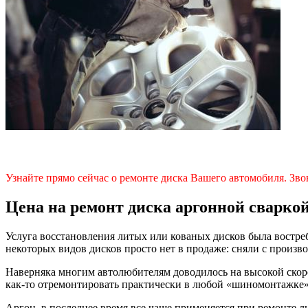
Узнайте прямо сейчас о ремонте диска Вашего автомобиля. Зво
Цена на ремонт диска аргонной сварко
Услуга восстановления литых или кованых дисков была востре
некоторых видов дисков просто нет в продаже: сняли с произ
Наверняка многим автолюбителям доводилось на высокой скорос
как-то отремонтировать практически в любой «шиномонтажке»
Аргон, в последнее время все чаще применяется при ремонте л