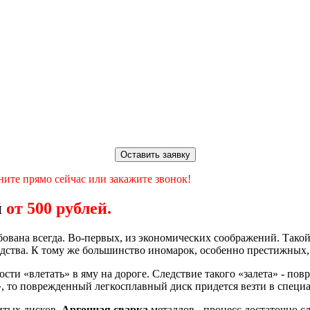
Оставить заявку
ните прямо сейчас или закажите звонок!
й
от 500 рублей.
бована всегда. Во-первых, из экономических соображений. Такой
водства. К тому же большинство иномарок, особенно престижных
ти «влетать» в яму на дороге. Следствие такого «залета» - пов
, то поврежденный легкосплавный диск придется везти в специ
итых дисков.
Аргонная сварка
металлов - процесс достаточно с