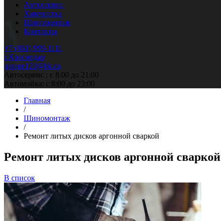
Автосервис
Химчистка
Шиномонтаж
Контакты
+7 (861) 999-1111
г.Краснодар
garage123@bk.ru
Автосервис : с 8:00 до 21:00
Автомойка: с 8:00 до 23:00
Главная
/
Шиномонтаж
/
Ремонт литых дисков аргонной сваркой
Ремонт литых дисков аргонной сваркой
В список