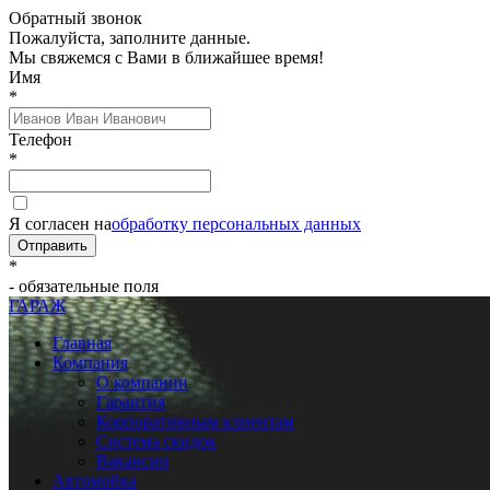
Обратный звонок
Пожалуйста, заполните данные.
Мы свяжемся с Вами в ближайшее время!
Имя
*
Телефон
*
Я согласен на
обработку персональных данных
Отправить
*
- обязательные поля
ГАРАЖ
Главная
Компания
О компании
Гарантия
Корпоративным клиентам
Система скидок
Вакансии
Автомойка