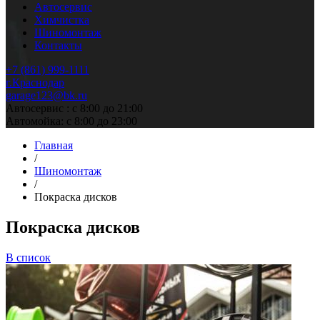
Автосервис
Химчистка
Шиномонтаж
Контакты
+7 (861) 999-1111
г.Краснодар
garage123@bk.ru
Автосервис : с 8:00 до 21:00
Автомойка: с 8:00 до 23:00
Главная
/
Шиномонтаж
/
Покраска дисков
Покраска дисков
В список